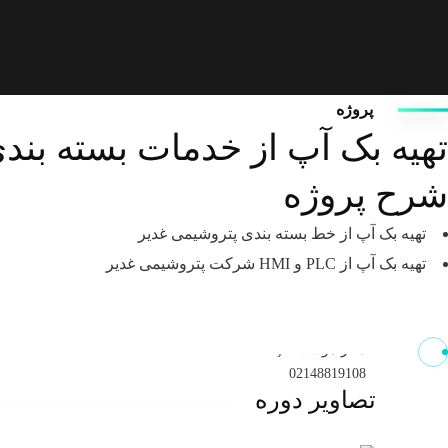
ساعت کاری:
شنبه تا پنج شنبه: 9 صبح – 6 بعد از ظهر
جمعه: تعطیل
پروژه
اطلاعات رسمی:
تهیه بک آپ از خدمات بسته بندی ، PLC و HMI شرکت پتروشیم
آدرس : تهران، همت غرب، بعد از آزادگان، جنب بیمارستان تریتا
شرح پروژه
بخش آموزش و ثبت‌نام (واتس‌آپ):
09939643266
تهیه بک آپ از خط بسته بندی پتروشیمی غدیر
بخش مشاوره پروژه (تماس و واتس‌آپ):
تهیه بک آپ از PLC و HMI شرکت پتروشیمی غدیر
09190263668
بخش فروش (تماس و واتس‌آپ):
09922693610
دفتر موسسه MrFaraji:
02148819108
تصاویر دوره