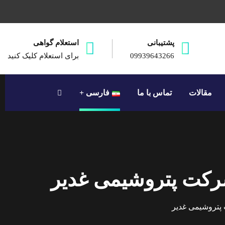
پشتیبانی
استعلام گواهی
09939643266
برای استعلام کلیک کنید
مقالات
تماس با ما
فارسی