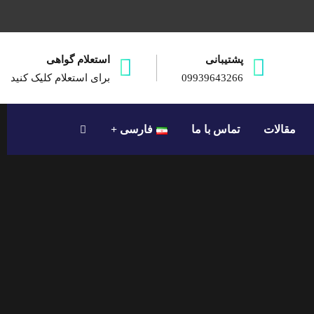
پشتیبانی
استعلام گواهی
09939643266
برای استعلام کلیک کنید
مقالات
تماس با ما
فارسی