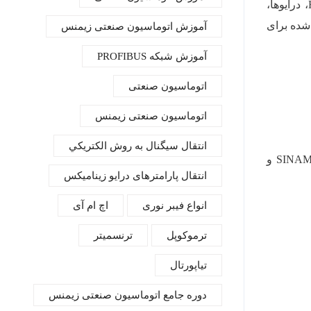
TIA Portal به شما امکان می دهد تمام اجزای کلیدی را در پروژه اتوماسیون خود ادغام کنید، از جمله ایمنی، امنیت، کنترل، HMI، درایوها،
شده برای
آموزش اتوماسیون صنعتی زیمنس
آموزش شبكه‌ PROFIBUS
اتوماسیون صنعتی
اتوماسیون صنعتی زیمنس
انتقال سيگنال به روش الكتريكي
– از جمله ادغام SINAMICS S210 در SINAMICS Startdrive، SINAMICS V90 و
انتقال پارامترهای درایو زینامیکس
انواع فیبر نوری
اچ ام آی
ترموکوپل
ترنسمیتر
تیاپورتال
دوره جامع اتوماسیون صنعتی زیمنس